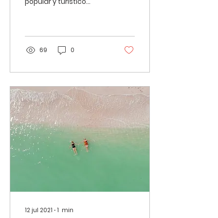
popular y turístico
Muelle de Chocolate
@jesusparedes
Progreso, Yucatán,
México...
69
0
12 jul 2021
∙
1
min