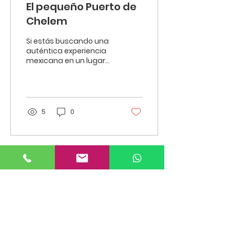
El pequeño Puerto de
Chelem
Si estás buscando una
auténtica experiencia
mexicana en un lugar
encantador y tranquilo,
¡este pequeño pueblo
de pescadores es el
lugar...
5
0