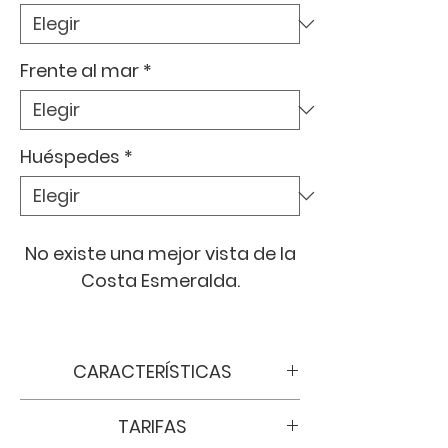
Frente al mar
*
Huéspedes
*
No existe una mejor vista de la
Costa Esmeralda.
Este condominio tipo
penthouse cuenta con unas
CARACTERÍSTICAS
amplias ventanas de piso a
Estancia mínima (Noches):
5
techo las cuales dan paso
TARIFAS
noches en temporada baja, 1
al balcón el cual ofrece una