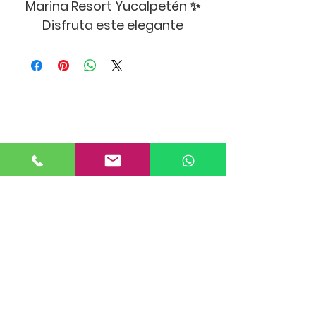
Marina Resort Yucalpetén ✨
Disfruta este elegante
departamento en el 4º piso,
con 3 habitaciones, 3 baños y
una vista espectacular.
Disfruta como en un resort de
albercas infinitas,
restaurantes, rooftop,
gimnasio, spa, club de playa,
salones de juegos para niños y
adolescentes, canchas de
pádel, zona de asadores y
mucho más. Perfecto para
familias o amigos que buscan
lujo y atardeceres inolvidables
Privacy Policy & Terms and
en el destino náutico más
Conditions
exclusivo de Yucatán.