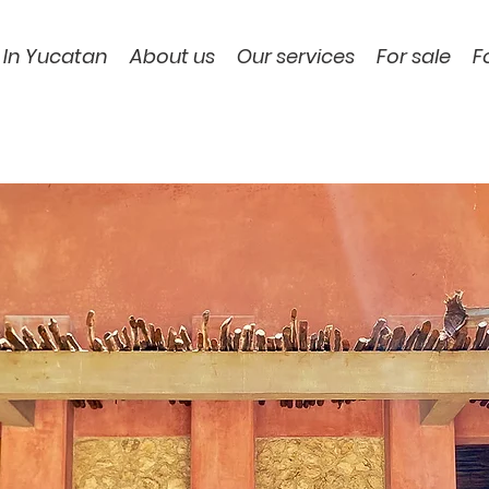
 In Yucatan
About us
Our services
For sale
F