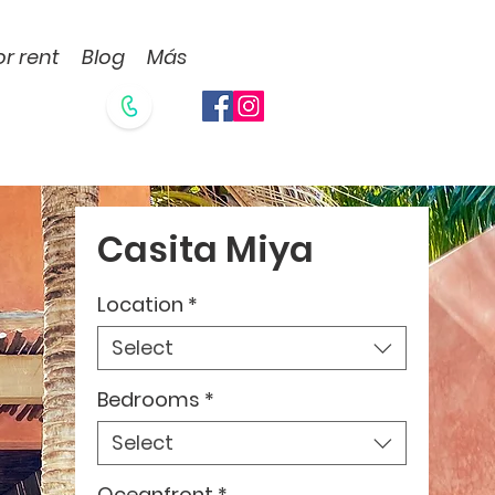
or rent
Blog
Más
Casita Miya
Location
*
Select
Bedrooms
*
Select
Oceanfront
*