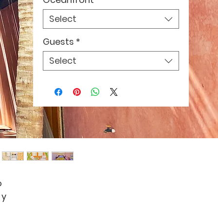
Select
Guests
*
Select
o
 y