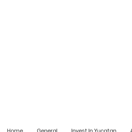
t
c
s
d
Home
General
Invest In Yucatan