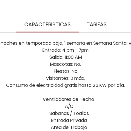
estaca por su diseño arquitectónico único y detall
pensados para una estancia memorable.
CARACTERISTICAS
TARIFAS
El alojamiento
La Experiencia de Descanso Hemos elevado el
confort a otro nivel:
 noches en temporada baja, 1 semana en Semana Santa, ve
Entrada:
4 pm - 7pm
Salida:
11:00 AM
Sueño Profundo: Camas vestidas con sábanas de
Mascotas:
No.
algodón egipcio de 1000 hilos.
Fiestas:
No
Visitantes: 2
máx.
Spa en Casa: Toallas de baño y playa de alta
Consumo de electricidad gratis hasta 25 KW por día.
densidad, además de suaves batas de baño.
Ventiladores de Techo
Cuidado Personal: Amenidades de cortesía,
A/C
incluyendo shampoo y acondicionador de calidad
Sabanas / Toallas
Entrada Privada
Area de Trabajo
Tu Mañana Perfecta comienza el día rodeado de