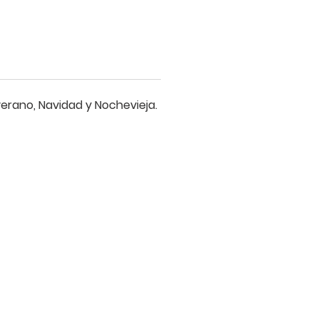
es
rano, Navidad y Nochevieja.
.