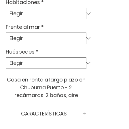
Habitaciones
*
Frente al mar
*
Huéspedes
*
Casa en renta a largo plazo en
Chuburna Puerto - 2
recámaras, 2 baños, aire
acond. y generador.
¿Buscas vivir cerca del mar y
CARACTERÍSTICAS
disfrutar de la tranquilidad de
Estancia mínima (Noches):
1 mes
la costa yucateca sin